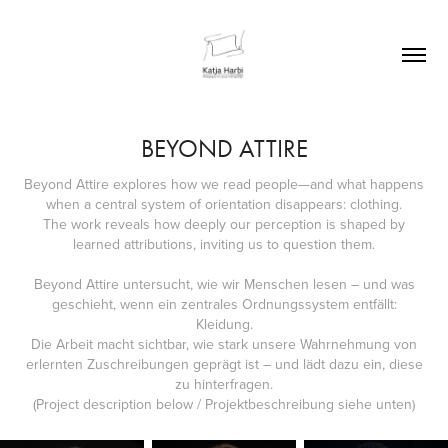
BEYOND ATTIRE
Beyond Attire explores how we read people—and what happens
when a central system of orientation disappears: clothing.
The work reveals how deeply our perception is shaped by
learned attributions, inviting us to question them.
Beyond Attire untersucht, wie wir Menschen lesen – und was
geschieht, wenn ein zentrales Ordnungssystem entfällt:
Kleidung.
Die Arbeit macht sichtbar, wie stark unsere Wahrnehmung von
erlernten Zuschreibungen geprägt ist – und lädt dazu ein, diese
zu hinterfragen.
(Project description below / Projektbeschreibung siehe unten)